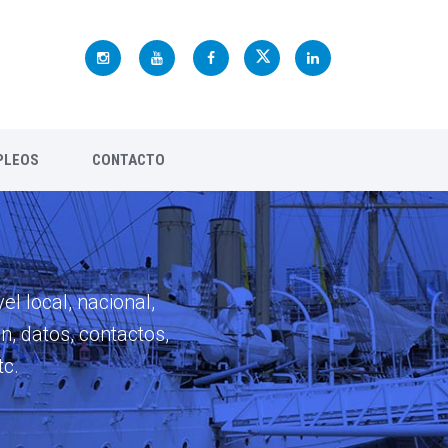
PLEOS
CONTACTO
el local, nacional,
n, datos, contactos,
tc.