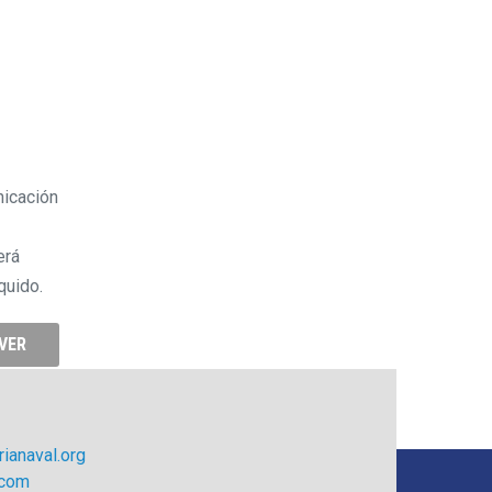
nicación
erá
quido.
VER
ianaval.org
.com